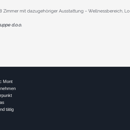
8 Zimmer mit dazugehöriger Ausstattung – Wellnessbereich, Loun
uppe d.o.o.
nc Mont
ernehmen
erpunkt
Das
nd tätig