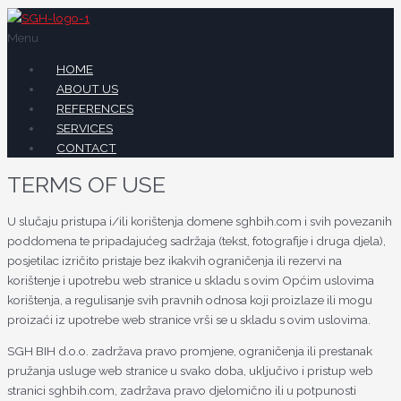
Menu
HOME
ABOUT US
REFERENCES
SERVICES
CONTACT
TERMS OF USE
U slučaju pristupa i/ili korištenja domene sghbih.com i svih povezanih
poddomena te pripadajućeg sadržaja (tekst, fotografije i druga djela),
posjetilac izričito pristaje bez ikakvih ograničenja ili rezervi na
korištenje i upotrebu web stranice u skladu s ovim Općim uslovima
korištenja, a regulisanje svih pravnih odnosa koji proizlaze ili mogu
proizaći iz upotrebe web stranice vrši se u skladu s ovim uslovima.
SGH BIH d.o.o. zadržava pravo promjene, ograničenja ili prestanak
pružanja usluge web stranice u svako doba, uključivo i pristup web
stranici sghbih.com, zadržava pravo djelomično ili u potpunosti