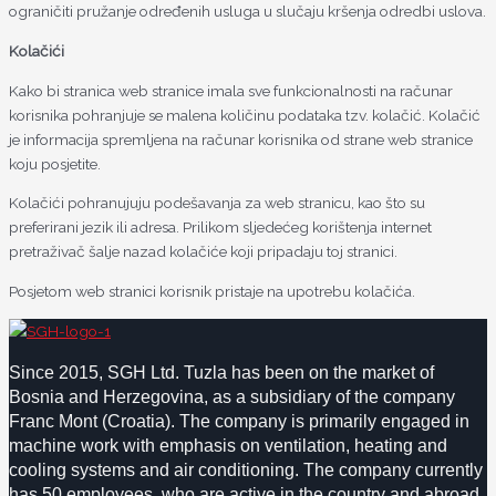
ograničiti pružanje određenih usluga u slučaju kršenja odredbi uslova.
Kolačići
Kako bi stranica web stranice imala sve funkcionalnosti na računar
korisnika pohranjuje se malena količinu podataka tzv. kolačić. Kolačić
je informacija spremljena na računar korisnika od strane web stranice
koju posjetite.
Kolačići pohranujuju podešavanja za web stranicu, kao što su
preferirani jezik ili adresa. Prilikom sljedećeg korištenja internet
pretraživač šalje nazad kolačiće koji pripadaju toj stranici.
Posjetom web stranici korisnik pristaje na upotrebu kolačića.
Since 2015, SGH Ltd. Tuzla has been on the market of
Bosnia and Herzegovina, as a subsidiary of the company
Franc Mont (Croatia). The company is primarily engaged in
machine work with emphasis on ventilation, heating and
cooling systems and air conditioning. The company currently
has 50 employees, who are active in the country and abroad.